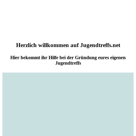
Herzlich willkommen auf Jugendtreffs.net
Hier bekommt ihr Hilfe bei der Gründung eures eigenen
Jugendtreffs
Video 1
Video 2
Video 3
Video 4
Video 1 - copy
Video 1 - copy