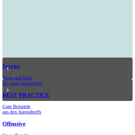
Service
Tipps und Infos
für euren Jugendtreff
BEST PRACTICE
Gute Beispiele
aus den Jugendtreffs
Offensive