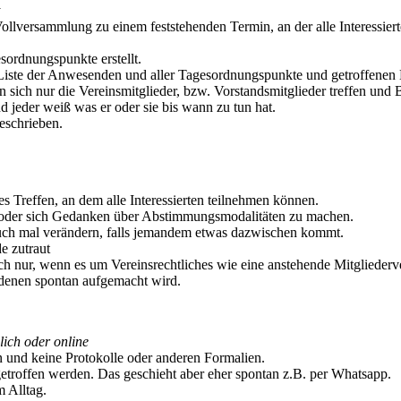
he Vollversammlung zu einem feststehenden Termin, an der alle Interessi
sordnungspunkte erstellt.
 Liste der Anwesenden und aller Tagesordnungspunkte und getroffenen
en sich nur die Vereinsmitglieder, bzw. Vorstandsmitglieder treffen und
 jeder weiß was er oder sie bis wann zu tun hat.
geschrieben.
s Treffen, an dem alle Interessierten teilnehmen können.
en, oder sich Gedanken über Abstimmungsmodalitäten zu machen.
ch mal verändern, falls jemandem etwas dazwischen kommt.
e zutraut
sich nur, wenn es um Vereinsrechtliches wie eine anstehende Mitglied
 denen spontan aufgemacht wird.
lich oder online
n und keine Protokolle oder anderen Formalien.
troffen werden. Das geschieht aber eher spontan z.B. per Whatsapp.
m Alltag.