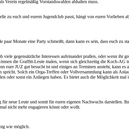
 als Verein regelmäßig Vorstandswahlen abhalten muss.
odelle zu euch und eurem Jugendclub passt, hängt von euren Vorliebe
le paar Monate eine Party schmeißt, dann kann es sein, dass euch zu st
lub viele gegensätzliche Interessen aufeinander prallen, oder wenn ihr
önnen die Graffiti-Leute malen, wenn sich gleichzeitig die Koch-AG tr
euer JUZ gut besucht ist und einiges an Terminen ansteht, kann es also
en spricht. Solch ein Orga-Treffen oder Vollversammlung kann als Anlauf
llen oder sonst ein Anliegen haben. Es bietet auch die Möglichkeit ma
g für neue Leute und somit für euren eigenen Nachwuchs darstellen. Ihr 
mal nicht mehr engagieren könnt oder wollt.
enig wie möglich.