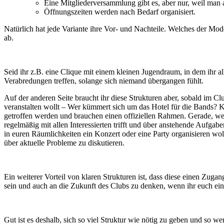
Eine Mitgliederversammlung gibt es, aber nur, weil man
Öffnungszeiten werden nach Bedarf organisiert.
Natürlich hat jede Variante ihre Vor- und Nachteile. Welches der M
ab.
Seid ihr z.B. eine Clique mit einem kleinen Jugendraum, in dem ihr al
Verabredungen treffen, solange sich niemand übergangen fühlt.
Auf der anderen Seite braucht ihr diese Strukturen aber, sobald im C
veranstalten wollt – Wer kümmert sich um das Hotel für die Bands? K
getroffen werden und brauchen einen offiziellen Rahmen. Gerade, wenn 
regelmäßig mit allen Interessierten trifft und über anstehende Aufgab
in euren Räumlichkeiten ein Konzert oder eine Party organisieren wo
über aktuelle Probleme zu diskutieren.
Ein weiterer Vorteil von klaren Strukturen ist, dass diese einen Zugan
sein und auch an die Zukunft des Clubs zu denken, wenn ihr euch ein
Gut ist es deshalb, sich so viel Struktur wie nötig zu geben und so w