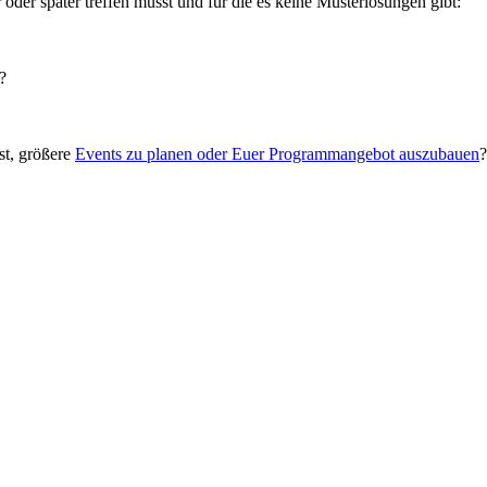
er oder später treffen müsst und für die es keine Musterlösungen gibt:
?
st, größere
Events zu planen oder Euer Programmangebot auszubauen
?