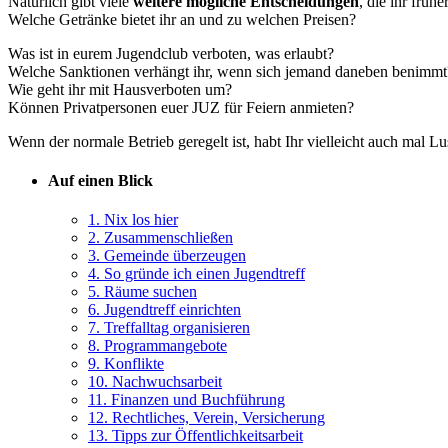
Natürlich gibt viele
weitere mögliche Entscheidungen
, die ihr früh
Welche Getränke bietet ihr an und zu welchen Preisen?
Was ist in eurem Jugendclub verboten, was erlaubt?
Welche Sanktionen verhängt ihr, wenn sich jemand daneben benimmt
Wie geht ihr mit Hausverboten um?
Können Privatpersonen euer JUZ für Feiern anmieten?
Wenn der normale Betrieb geregelt ist, habt Ihr vielleicht auch mal Lu
Auf einen Blick
1. Nix los hier
2. Zusammenschließen
3. Gemeinde überzeugen
4. So gründe ich einen Jugendtreff
5. Räume suchen
6. Jugendtreff einrichten
7. Treffalltag organisieren
8. Programmangebote
9. Konflikte
10. Nachwuchsarbeit
11. Finanzen und Buchführung
12. Rechtliches, Verein, Versicherung
13. Tipps zur Öffentlichkeitsarbeit